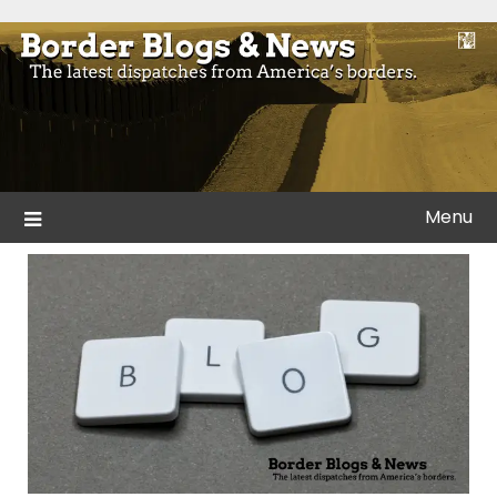
Skip
to
Blogs and news from the borders of America.
Border Blogs & News
content
Menu